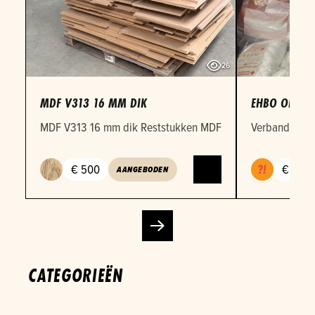
26
MDF V313 16 MM DIK
EHBO OEFEN
MDF V313 16 mm dik Reststukken MDF 16mm in verschille
Verbandmateri
€ 500
€ 1
AANGEBODEN
CATEGORIEËN