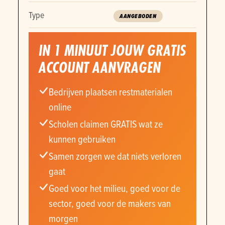
Type
AANGEBODEN
IN 1 MINUUT JOUW GRATIS
ACCOUNT AANVRAGEN
Bedrijven plaatsen restmaterialen
online
Scholen claimen GRATIS wat ze
kunnen gebruiken
Samen zorgen we dat niets verloren
gaat
Goed voor het milieu, goed voor de
sector, goed voor de makers van
morgen