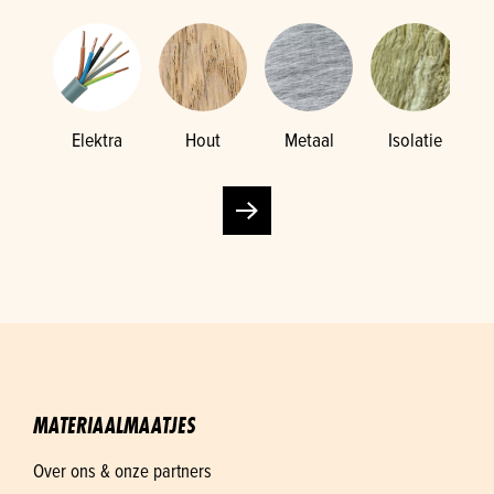
Elektra
Hout
Metaal
Isolatie
K
MATERIAALMAATJES
Over ons & onze partners