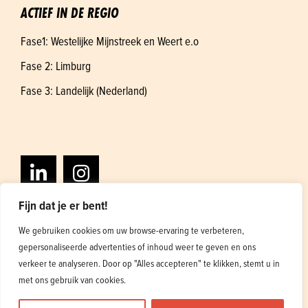
ACTIEF IN DE REGIO
Fase1: Westelijke Mijnstreek en Weert e.o
Fase 2: Limburg
Fase 3: Landelijk (Nederland)
Fijn dat je er bent!
We gebruiken cookies om uw browse-ervaring te verbeteren,
gepersonaliseerde advertenties of inhoud weer te geven en ons
Algemene voorwaarden
Privacybeleid
verkeer te analyseren. Door op "Alles accepteren" te klikken, stemt u in
Ontwerp en ontwikkeling
1
met ons gebruik van cookies.