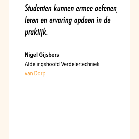
nten
Studenten kunnen ermee oefenen,
Soms mo
l aan
leren en ervaring opdoen in de
weer re
praktijk.
weinig 
moeten 
tijd en 
Nigel Gijsbers
Afdelingshoofd Verdelertechniek
“Materia
van Dorp
zijn bi
welkom
Mark Ab
Techniek
Het Kwad