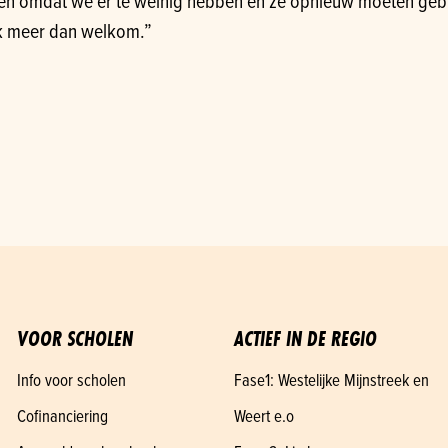
 omdat we er te weinig hebben en ze opnieuw moeten gebruike
ook meer dan welkom.”
VOOR SCHOLEN
ACTIEF IN DE REGIO
Info voor scholen
Fase1: Westelijke Mijnstreek en
Cofinanciering
Weert e.o