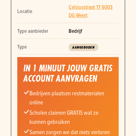
Celsiusstraat 17 6003
Locatie
DG Weert
Type aanbieder
Bedrijf
Type
AANGEBODEN
IN 1 MINUUT JOUW GRATIS
ACCOUNT AANVRAGEN
Bedrijven plaatsen restmaterialen
online
Scholen claimen GRATIS wat ze
kunnen gebruiken
Samen zorgen we dat niets verloren