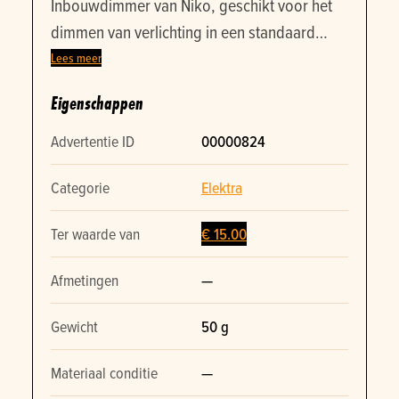
Inbouwdimmer van Niko, geschikt voor het
dimmen van verlichting in een standaard
inbouwdoos. Betreft een flush mounted
Lees meer
dimmer, geleverd met montageframe.
Eigenschappen
Geschikt voor residentiële toepassingen.
Advertentie ID
00000824
Categorie
Elektra
Ter waarde van
€ 15.00
Afmetingen
—
Gewicht
50 g
Materiaal conditie
—