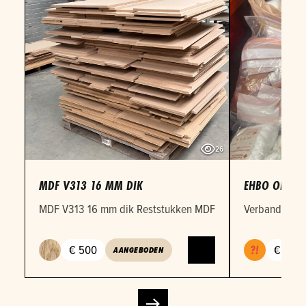
26
MDF V313 16 MM DIK
EHBO OEFEN
MDF V313 16 mm dik Reststukken MDF 16mm in verschille
Verbandmateri
€ 500
€ 1
AANGEBODEN