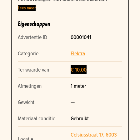
onderdelen of constructiemateriaal
Lees meer
Uitgevoerd met sleufgaten over de volledige
Eigenschappen
lengte Exact type, profielmaat en merk zijn
niet zichtbaar Aantal: 2 stuks
Advertentie ID
00001041
Categorie
Elektra
Ter waarde van
€ 10.00
Afmetingen
1 meter
Gewicht
—
Materiaal conditie
Gebruikt
Celsiusstraat 17, 6003
Locatie