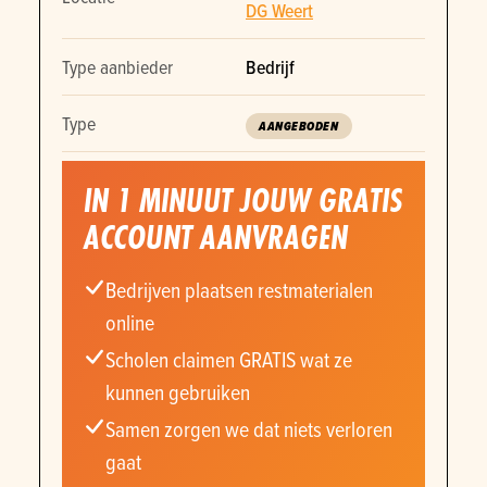
DG Weert
Type aanbieder
Bedrijf
Type
AANGEBODEN
IN 1 MINUUT JOUW GRATIS
ACCOUNT AANVRAGEN
Bedrijven plaatsen restmaterialen
online
Scholen claimen GRATIS wat ze
kunnen gebruiken
Samen zorgen we dat niets verloren
gaat