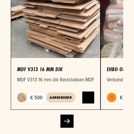
26
MDF V313 16 MM DIK
EHBO OEFEN
MDF V313 16 mm dik Reststukken MDF 16mm in verschille
Verbandmateri
€ 500
€ 1
AANGEBODEN