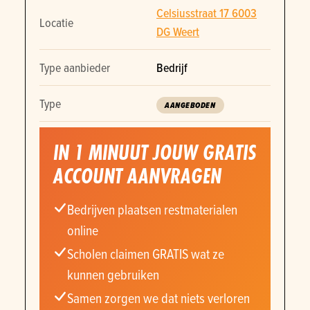
Celsiusstraat 17 6003
Locatie
DG Weert
Type aanbieder
Bedrijf
Type
AANGEBODEN
IN 1 MINUUT JOUW GRATIS
ACCOUNT AANVRAGEN
Bedrijven plaatsen restmaterialen
online
Scholen claimen GRATIS wat ze
kunnen gebruiken
Samen zorgen we dat niets verloren