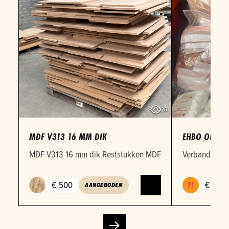
26
MDF V313 16 MM DIK
EHBO OEFEN
MDF V313 16 mm dik Reststukken MDF 16mm in verschille
Verbandmateri
€ 500
€ 1
AANGEBODEN