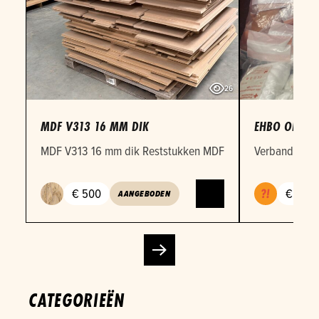
26
MDF V313 16 MM DIK
EHBO OEFEN
MDF V313 16 mm dik Reststukken MDF 16mm in verschille
Verbandmateri
€ 500
€ 1
AANGEBODEN
CATEGORIEËN