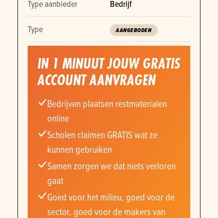
Type aanbieder
Bedrijf
Type
AANGEBODEN
IN 1 MINUUT JOUW GRATIS
ACCOUNT AANVRAGEN
Bedrijven plaatsen restmaterialen
online
Scholen claimen GRATIS wat ze
kunnen gebruiken
Samen zorgen we dat niets verloren
gaat
Goed voor het milieu, goed voor de
sector, goed voor de makers van