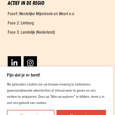
ACTIEF IN DE REGIO
Fase1: Westelijke Mijnstreek en Weert e.o
Fase 2: Limburg
Fase 3: Landelijk (Nederland)
Fijn dat je er bent!
We gebruiken cookies om uw browse-ervaring te verbeteren,
gepersonaliseerde advertenties of inhoud weer te geven en ons
Algemene voorwaarden
Privacybeleid
verkeer te analyseren. Door op "Alles accepteren" te klikken, stemt u in
Ontwerp en ontwikkeling
1
met ons gebruik van cookies.