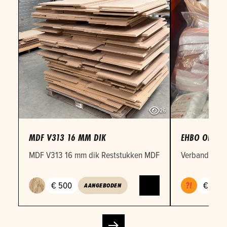
26
MDF V313 16 MM DIK
EHBO OEFEN
MDF V313 16 mm dik Reststukken MDF 16mm in verschille
Verbandmateri
€ 500
€ 1
AANGEBODEN