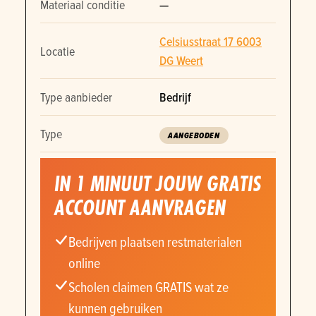
Materiaal conditie
—
Celsiusstraat 17 6003
Locatie
DG Weert
Type aanbieder
Bedrijf
Type
AANGEBODEN
IN 1 MINUUT JOUW GRATIS
ACCOUNT AANVRAGEN
Bedrijven plaatsen restmaterialen
online
Scholen claimen GRATIS wat ze
kunnen gebruiken