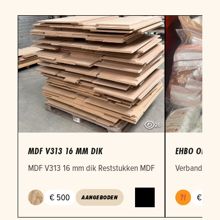
26
MDF V313 16 MM DIK
EHBO OEFEN
MDF V313 16 mm dik Reststukken MDF 16mm in verschille
Verbandmateri
€ 500
€ 1
AANGEBODEN