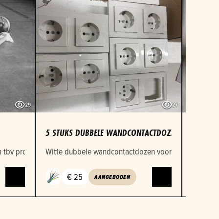
29
27
5 STUKS DUBBELE WANDCONTACTDOZEN VIMAR
1 STUK
tbv project VMBO leerlingen Mobiliteit en Transport.
Witte dubbele wandcontactdozen voor inbouwmontage
Witte e
€ 25
€
AANGEBODEN