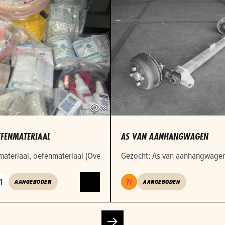
28
FENMATERIAAL
AS VAN AANHANGWAGEN
illende afmetingen
ateriaal, oefenmateriaal (Over datum)
Gezocht: As van aanhangwagen 
1
AANGEBODEN
AANGEBODEN