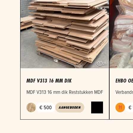
26
MDF V313 16 MM DIK
EHBO OE
MDF V313 16 mm dik Reststukken MDF 16mm in versch
Verbandm
€ 500
€ 
AANGEBODEN