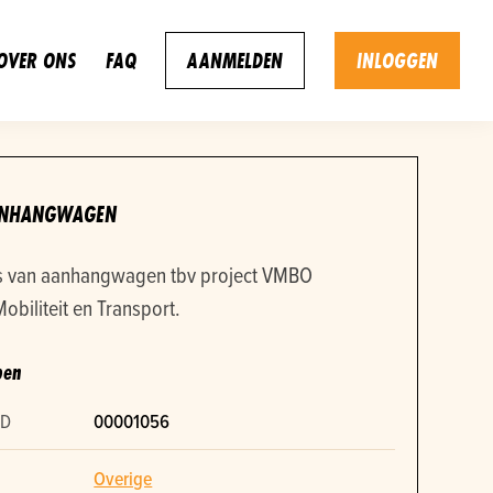
OVER ONS
FAQ
AANMELDEN
INLOGGEN
ANHANGWAGEN
s van aanhangwagen tbv project VMBO
Mobiliteit en Transport.
pen
ID
00001056
Overige