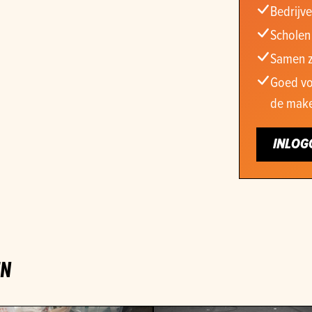
Bedrijve
Scholen
Samen z
Goed vo
de make
INLOG
EN