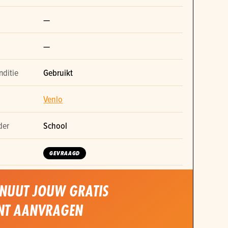
—
—
nditie
Gebruikt
Venlo
der
School
GEVRAAGD
INUUT JOUW GRATIS
NT AANVRAGEN