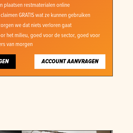
n plaatsen restmaterialen online
 claimen GRATIS wat ze kunnen gebruiken
orgen we dat niets verloren gaat
or het milieu, goed voor de sector, goed voor
rs van morgen
GEN
ACCOUNT AANVRAGEN