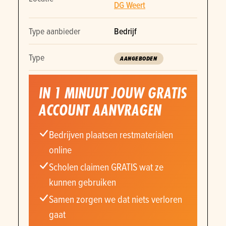
DG Weert
Type aanbieder
Bedrijf
Type
AANGEBODEN
IN 1 MINUUT JOUW GRATIS
ACCOUNT AANVRAGEN
Bedrijven plaatsen restmaterialen
online
Scholen claimen GRATIS wat ze
kunnen gebruiken
Samen zorgen we dat niets verloren
gaat