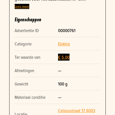
uitschakelen van elektrische apparaten.
Lees meer
Instelbaar op een 24-uurs schema. Geschikt
Eigenschappen
voor binnengebruik.
Advertentie ID
00000761
Categorie
Elektra
Ter waarde van
€ 5.00
Afmetingen
—
Gewicht
100 g
Materiaal conditie
—
Celsiusstraat 17 6003
Locatie