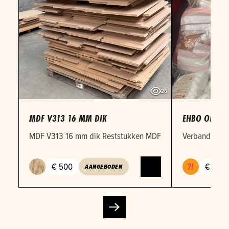
26
MDF V313 16 MM DIK
EHBO OEFEN
MDF V313 16 mm dik Reststukken MDF 16mm in verschille
Verbandmateri
€ 500
€ 1
AANGEBODEN