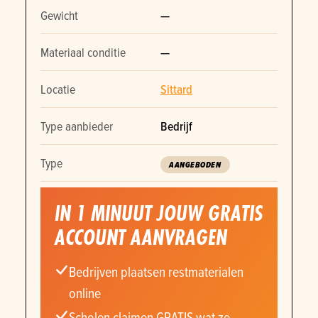
Gewicht
—
Materiaal conditie
—
Locatie
Sittard
Type aanbieder
Bedrijf
Type
AANGEBODEN
IN 1 MINUUT JOUW GRATIS
ACCOUNT AANVRAGEN
Bedrijven plaatsen restmaterialen
online
Scholen claimen GRATIS wat ze