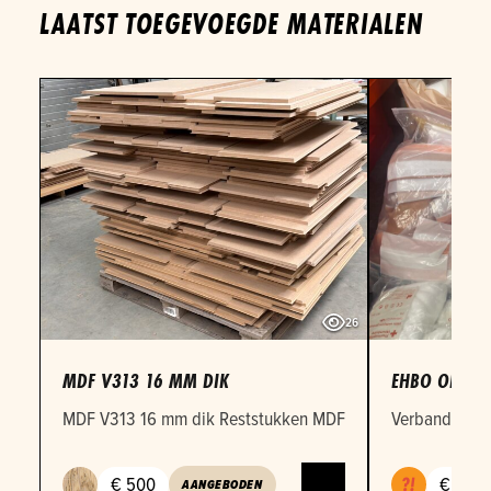
LAATST TOEGEVOEGDE MATERIALEN
26
MDF V313 16 MM DIK
EHBO OEFEN
MDF V313 16 mm dik Reststukken MDF 16mm in verschille
Verbandmateri
€ 500
€ 1
AANGEBODEN