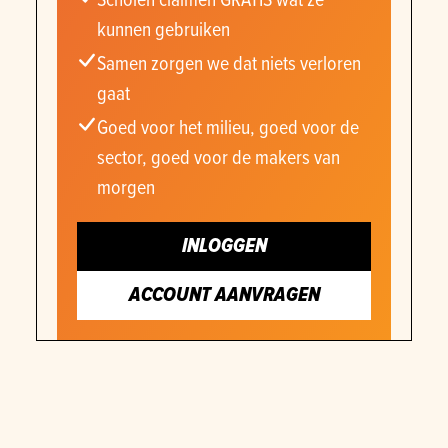
kunnen gebruiken
Samen zorgen we dat niets verloren
gaat
Goed voor het milieu, goed voor de
sector, goed voor de makers van
morgen
INLOGGEN
ACCOUNT AANVRAGEN