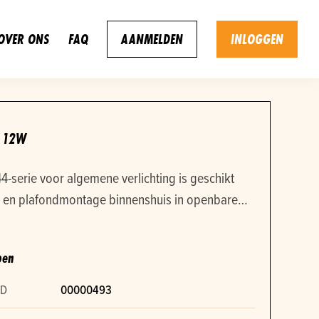
OVER ONS
FAQ
AANMELDEN
INLOGGEN
0 12W
4-serie voor algemene verlichting is geschikt
 en plafondmontage binnenshuis in openbare
 woonhuizen. Nieuw in doos. Retour gekomen
t en voor ons geen gangbare lampen.
pen
ID
00000493