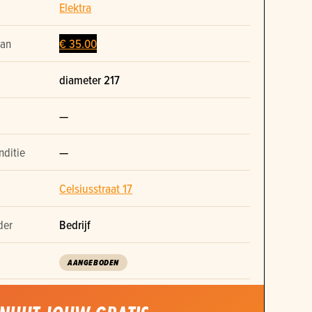
Elektra
van
€ 35.00
diameter 217
—
nditie
—
Celsiusstraat 17
der
Bedrijf
AANGEBODEN