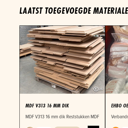
LAATST TOEGEVOEGDE MATERIAL
26
MDF V313 16 MM DIK
EHBO OE
MDF V313 16 mm dik Reststukken MDF 16mm in versch
Verbandm