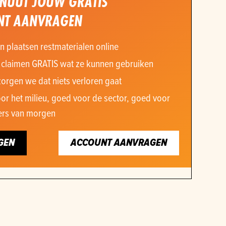
INUUT JOUW GRATIS
NT AANVRAGEN
n plaatsen restmaterialen online
 claimen GRATIS wat ze kunnen gebruiken
orgen we dat niets verloren gaat
or het milieu, goed voor de sector, goed voor
rs van morgen
GEN
ACCOUNT AANVRAGEN