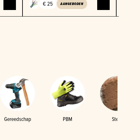
€ 25
€
AANGEBODEN
Gereedschap
PBM
Steen