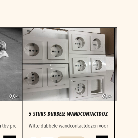
28
27
5 STUKS DUBBELE WANDCONTACTDOZEN VIMAR
1 STUK
tbv project VMBO leerlingen Mobiliteit en Transport.
Witte dubbele wandcontactdozen voor inbouwmontage
Witte e