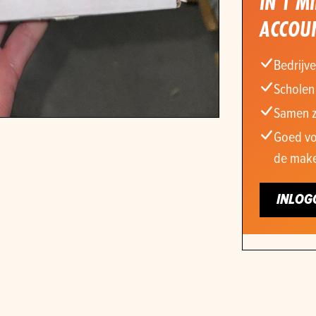
IN 1 M
ACCOU
Bedrijve
Scholen
Samen z
Goed vo
de make
INLOG