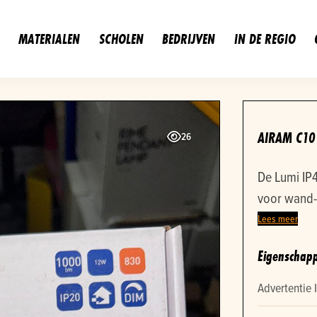
MATERIALEN
SCHOLEN
BEDRIJVEN
IN DE REGIO
AIRAM C1
26
De Lumi IP4
voor wand-
ruimtes en
Lees meer
van projec
Eigenschap
Advertentie 