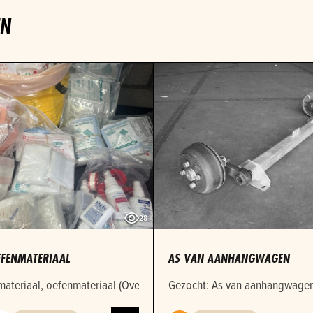
EN
28
FENMATERIAAL
AS VAN AANHANGWAGEN
illende afmetingen
ateriaal, oefenmateriaal (Over datum)
Gezocht: As van aanhangwagen 