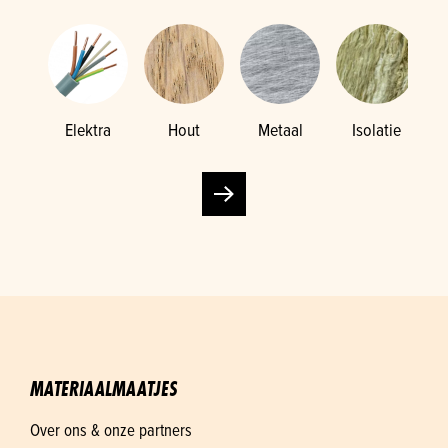
Elektra
Hout
Metaal
Isolatie
K
MATERIAALMAATJES
Over ons & onze partners