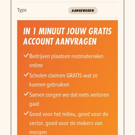
Type
AANGEBODEN
IN 1 MINUUT JOUW GRATIS
ACCOUNT AANVRAGEN
Bedrijven plaatsen restmaterialen
online
Scholen claimen GRATIS wat ze
kunnen gebruiken
Samen zorgen we dat niets verloren
gaat
Goed voor het milieu, goed voor de
sector, goed voor de makers van
morgen