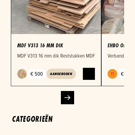
26
MDF V313 16 MM DIK
EHBO OEFEN
MDF V313 16 mm dik Reststukken MDF 16mm in verschille
Verbandmateri
€ 500
€ 1
AANGEBODEN
CATEGORIEËN