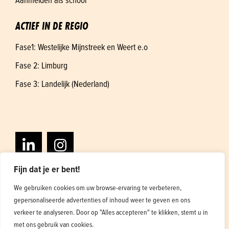
ACTIEF IN DE REGIO
Fase1: Westelijke Mijnstreek en Weert e.o
Fase 2: Limburg
Fase 3: Landelijk (Nederland)
Fijn dat je er bent!
We gebruiken cookies om uw browse-ervaring te verbeteren,
gepersonaliseerde advertenties of inhoud weer te geven en ons
Algemene voorwaarden
Privacybeleid
verkeer te analyseren. Door op "Alles accepteren" te klikken, stemt u in
Ontwerp en ontwikkeling
1
met ons gebruik van cookies.