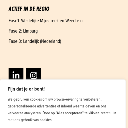
ACTIEF IN DE REGIO
Fase1: Westelijke Mijnstreek en Weert e.o
Fase 2: Limburg
Fase 3: Landelijk (Nederland)
Fijn dat je er bent!
We gebruiken cookies om uw browse-ervaring te verbeteren,
gepersonaliseerde advertenties of inhoud weer te geven en ons
Algemene voorwaarden
Privacybeleid
verkeer te analyseren. Door op "Alles accepteren" te klikken, stemt u in
Ontwerp en ontwikkeling
1
met ons gebruik van cookies.