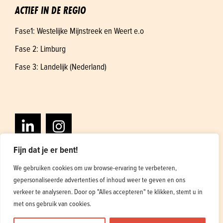
ACTIEF IN DE REGIO
Fase1: Westelijke Mijnstreek en Weert e.o
Fase 2: Limburg
Fase 3: Landelijk (Nederland)
Fijn dat je er bent!
We gebruiken cookies om uw browse-ervaring te verbeteren,
gepersonaliseerde advertenties of inhoud weer te geven en ons
Algemene voorwaarden
Privacybeleid
verkeer te analyseren. Door op "Alles accepteren" te klikken, stemt u in
Ontwerp en ontwikkeling
1
met ons gebruik van cookies.