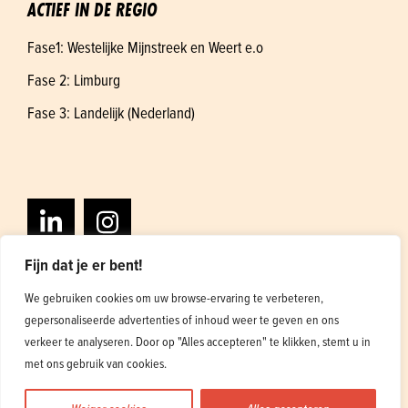
ACTIEF IN DE REGIO
Fase1: Westelijke Mijnstreek en Weert e.o
Fase 2: Limburg
Fase 3: Landelijk (Nederland)
Fijn dat je er bent!
We gebruiken cookies om uw browse-ervaring te verbeteren,
gepersonaliseerde advertenties of inhoud weer te geven en ons
Algemene voorwaarden
Privacybeleid
verkeer te analyseren. Door op "Alles accepteren" te klikken, stemt u in
Ontwerp en ontwikkeling
1
met ons gebruik van cookies.