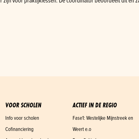
zijn voor praktijklessen. De coördinator beoordeelt dit en zal
VOOR SCHOLEN
ACTIEF IN DE REGIO
Info voor scholen
Fase1: Westelijke Mijnstreek en
Cofinanciering
Weert e.o